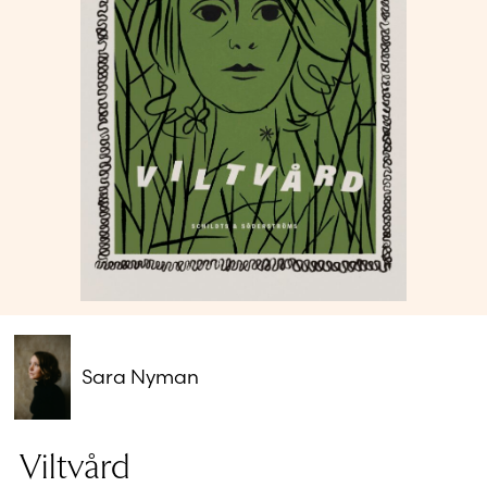
Glömt ditt lösenord?
Har du inget konto?
Skapa nytt konto
Sara Nyman
Viltvård