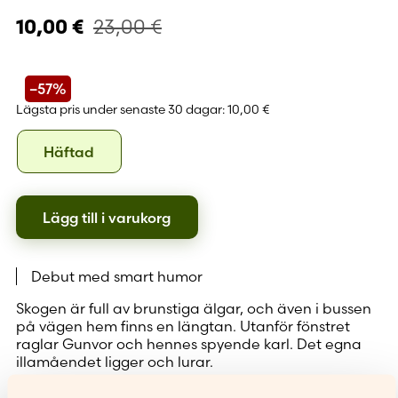
23,00
€
10,00
€
–57%
Lägsta pris under senaste 30 dagar:
10,00 €
Format
Häftad
Häftad
Lägg till i varukorg
Debut med smart humor
Skogen är full av brunstiga älgar, och även i bussen
på vägen hem finns en längtan. Utanför fönstret
raglar Gunvor och hennes spyende karl. Det egna
illamåendet ligger och lurar.
I Sara Nymans diktsamling möts olikartade