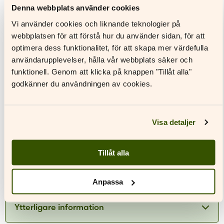
ingredienser på halsbrytande sätt. Jobbet bakom
Denna webbplats använder cookies
kassan i studentrestaurangen inbjuder till
Vi använder cookies och liknande teknologier på
reflektioner om klass, mat och Knausgårds begär,
webbplatsen för att förstå hur du använder sidan, för att
och kanske till och med om ett eget författarskap.
optimera dess funktionalitet, för att skapa mer värdefulla
användarupplevelser, hålla vår webbplats säker och
funktionell. Genom att klicka på knappen "Tillåt alla"
godkänner du användningen av cookies.
Recensioner
Visa detaljer
Viltvård
är en bok man inte blir klar med
bara genom att läsa ut den. Så är det väl
Tillåt alla
Författare
med böcker då de är som bäst. […] Poeten
har detta "något" som förmodligen kan
likställas med kapacitet. Hon lyckas med
Anpassa
konsten att reflektera balanserat över
Sara Nyman
många ämnen och känslor med både allvar
Ytterligare information
och humor. Hennes känsla för språket är
påtaglig. Med glimten i ögat har hon skapat