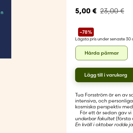
Skapa nytt
23,00
€
5,00
€
–78%
Lägsta pris under senaste 30
Format
Hård
Hårda pärmar
pärm
Lägg till i varukorg
Tua Forsström är en av s
intensiva, och personli
kosmiska perspektiv med fö
För ett år sedan gav vi
underbar fakultet
(första
En kväll i oktober rodde j