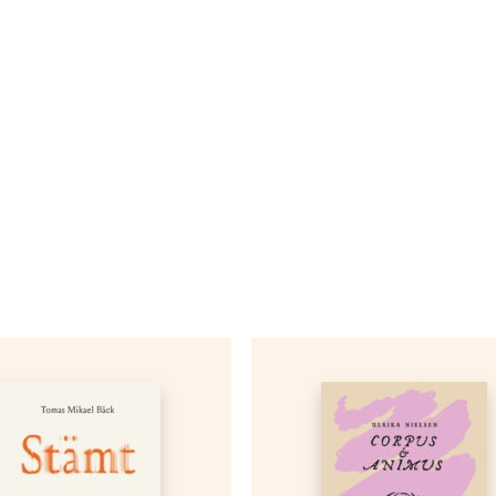
skall titta upp mitt under din läsning och känna den lilla 
 men förändrat”.
sken