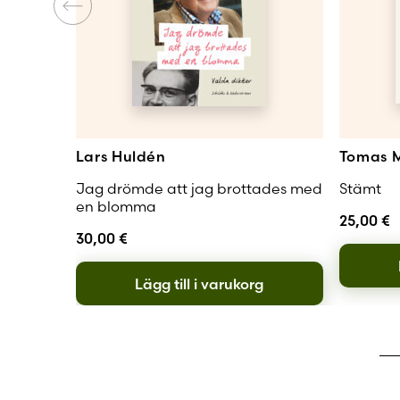
Lars Huldén
Tomas M
Jag drömde att jag brottades med
Stämt
en blomma
25,00
€
30,00
€
Lägg till i varukorg