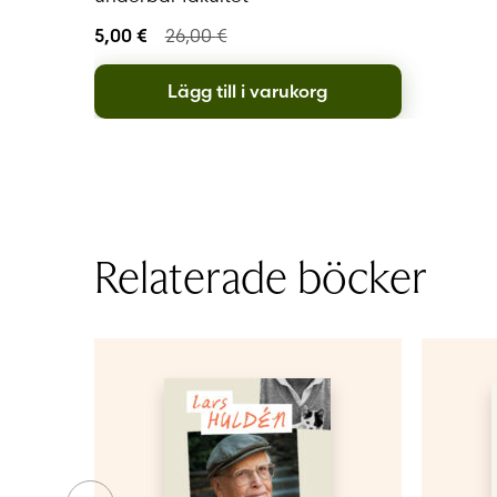
ärmen för att du 
5,00
€
26,00
€
”allt som vanligt
Maili Öst, Lysma
Lägg till i varukorg
Relaterade böcker