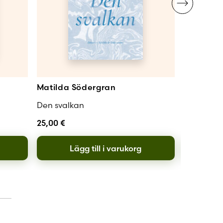
Matilda Södergran
Märta Ti
Den svalkan
Århundrad
25,00
€
25,00
€
Lägg till i varukorg
L