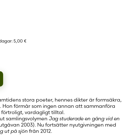
 konto
 dagar:
5,00 €
a
ar
amtidens stora poeter, hennes dikter är formsäkra,
ga. Hon förmår som ingen annan att sammanföra
rtroligt, vardagligt tilltal.
 ut samlingsvolymen
Jag studerade en gång vid en
 utgåvan 2003). Nu fortsätter nyutgivningen med
ag ut på sjön
från 2012.