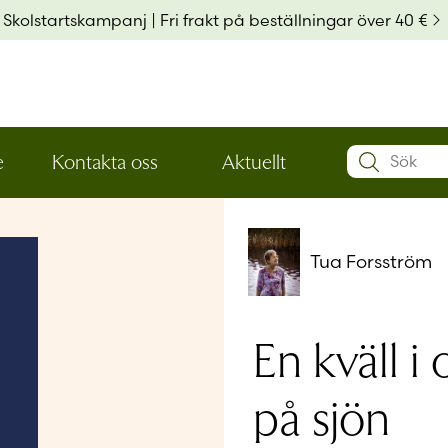
Skolstartskampanj | Fri frakt på beställningar över 40 €
Search:
e
Kontakta oss
Aktuellt
Öppna
Öppna
Användarn
den
den
nedre
nedre
menynivån
menynivån
Lösenord
*
Tua Forsström
Kom ihå
En kväll i
på sjön
Glömt ditt
Har du ing