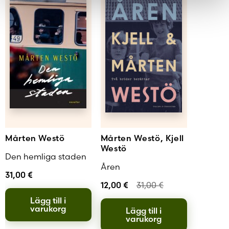
komplexiteten och nyansrikedomen i
dikterna försvinner inte i och med deras
läsbarhet. Mathias Rosenlund, Kyrkpressen …
som helhet bjuder diktsamlingen på rofylld
läsning, balsam för själen. Camilla Lindberg,
Västra Nyland Westö behärskar verkligen det
lyriska hantverkets olika redskap … en
gedigen poet som utforskar livsrummen
mellan då och nu och som strävar efter att
göra tidens rörelser tydliga.
Thomas Kjellgren, BTJ
Mårten Westö
Mårten Westö, Kjell
Westö
Den hemliga staden
Åren
31,00
€
12,00
€
31,00
€
Lägg till i
varukorg
Lägg till i
varukorg