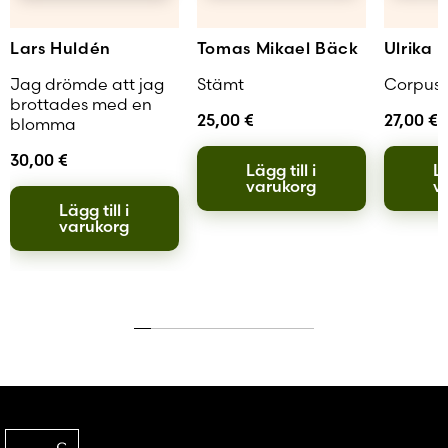
Lars Huldén
Tomas Mikael Bäck
Ulrika 
Jag drömde att jag
Stämt
Corpus 
brottades med en
25,00
€
27,00
€
blomma
30,00
€
Lägg till i
Lä
varukorg
v
Lägg till i
varukorg