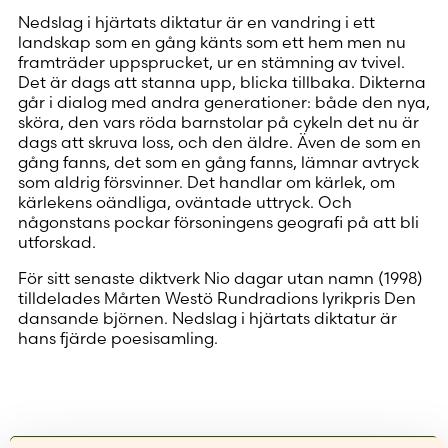
Nedslag i hjärtats diktatur är en vandring i ett
landskap som en gång känts som ett hem men nu
framträder uppsprucket, ur en stämning av tvivel.
Det är dags att stanna upp, blicka tillbaka. Dikterna
går i dialog med andra generationer: både den nya,
sköra, den vars röda barnstolar på cykeln det nu är
dags att skruva loss, och den äldre. Även de som en
gång fanns, det som en gång fanns, lämnar avtryck
som aldrig försvinner. Det handlar om kärlek, om
kärlekens oändliga, oväntade uttryck. Och
någonstans pockar försoningens geografi på att bli
utforskad.
För sitt senaste diktverk Nio dagar utan namn (1998)
tilldelades Mårten Westö Rundradions lyrikpris Den
dansande björnen. Nedslag i hjärtats diktatur är
hans fjärde poesisamling.