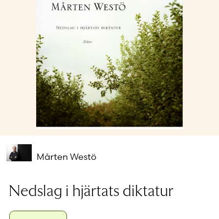
Glömt ditt lösenord?
Har du inget konto?
Skapa nytt konto
Mårten Westö
Nedslag i hjärtats diktatur
Format