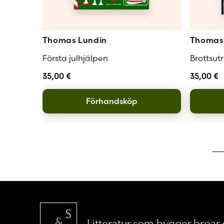
Thomas Lundin
Thomas 
Första julhjälpen
Brottsut
35,00
€
35,00
€
Förhandsköp
Litteratur som bygger broar o