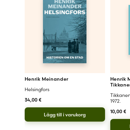
Henrik Meinander
Henrik 
Tikkane
Helsingfors
Tikkanens
34,00
€
1972.
10,00
€
Lägg till i varukorg