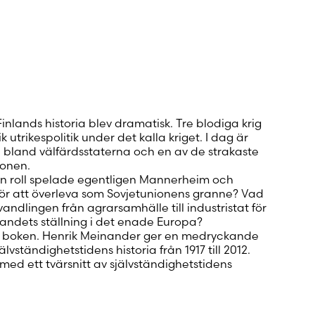
 konto
inlands historia blev dra­matisk. Tre blodiga krig
k utrikespolitik under det kalla kriget. I dag är
 bland välfärdsstaterna och en av de strakaste
zonen.
ilken roll spelade egent­ligen Mannerheim och
ör att överleva som Sovjetunionens granne? Vad
dlingen från agrar­samhälle till industristat för
landets ställning i det enade Europa?
r boken. Henrik Mei­nander ger en medryckande
jälvständighetstidens historia från 1917 till 2012.
d med ett tvärsnitt av självständighetstidens