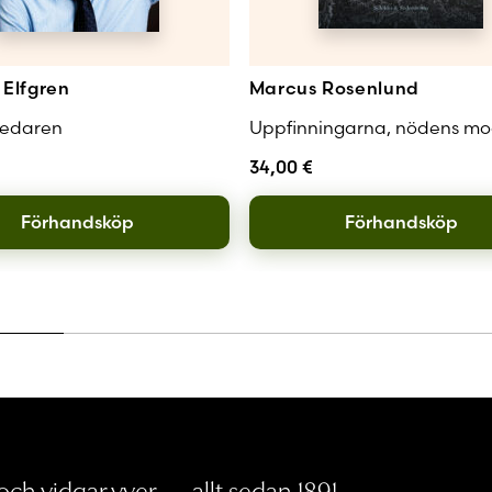
Elfgren
Marcus Rosenlund
redaren
Uppfinningarna, nödens mo
34,00
€
Förhandsköp
Förhandsköp
ch vidgar vyer — allt sedan 1891.