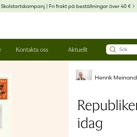
Skolstartskampanj | Fri frakt på beställningar över 40 €
Search:
e
Kontakta oss
Aktuellt
Öppna
Öppna
Användarn
den
den
nedre
nedre
menynivån
menynivån
Henrik Meinand
Lösenord
*
Republike
Kom ihå
idag
Glömt ditt
Har du ing