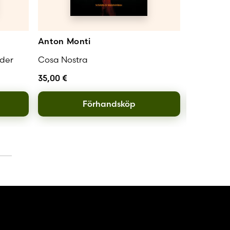
Anton Monti
Marcus L
der
Cosa Nostra
Drönarnas
35,00
€
36,00
€
Förhandsköp
L