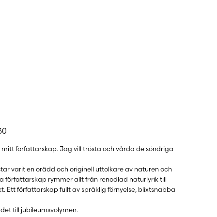
 konto
30
mitt författarskap. Jag vill trösta och vårda de söndriga
ar varit en orädd och originell uttolkare av naturen och
örfattarskap rymmer allt från renodlad naturlyrik till
. Ett författarskap fullt av språklig förnyelse, blixtsnabba
rdet till jubileumsvolymen.