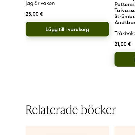
jag är vaken
Petters
Taivass
25,00
€
Strömber
Andtba
Lägg till i varukorg
Tråkbok
21,00
€
Relaterade böcker