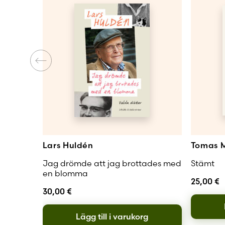
Lars Huldén
Tomas M
Jag drömde att jag brottades med
Stämt
en blomma
25,00
€
30,00
€
Lägg till i varukorg