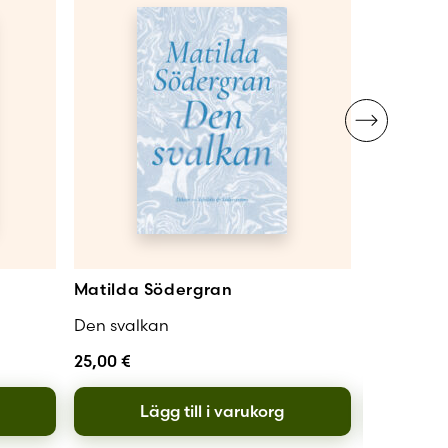
Matilda Södergran
Märta Ti
Den svalkan
Århundrad
25,00
€
25,00
€
Lägg till i varukorg
L