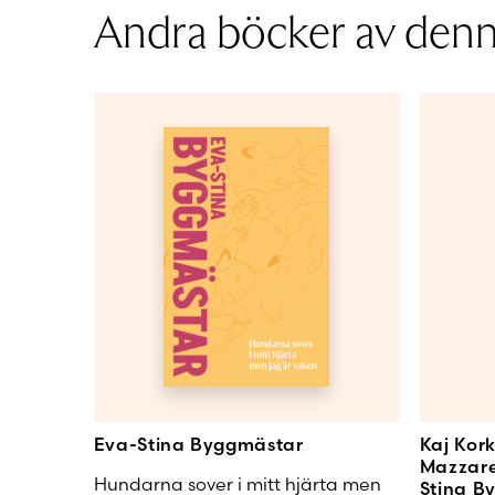
Sidantal
Andra böcker av denna
Läs mer
Ljudfils längd
Åldersgrupp
Författare
Eva-Stina Byggmästar
Kaj Kor
Mazzare
Hundarna sover i mitt hjärta men
Stina B