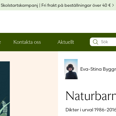
Skolstartskampanj | Fri frakt på beställningar över 40 €
Search:
e
Kontakta oss
Aktuellt
Öppna
Öppna
Användarn
den
den
nedre
nedre
menynivån
menynivån
Lösenord
*
Eva-Stina Bygg
Kom ihå
Naturbar
Glömt ditt
Dikter i urval 1986-201
Har du ing