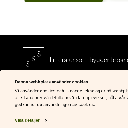
Litteratur som bygger broar o
Denna webbplats använder cookies
SCHILDTS & SÖDERSTRÖMS
Vi använder cookies och liknande teknologier på webbplats
Riddaregatan 5
att skapa mer värdefulla användarupplevelser, hålla vår w
00170 Helsingfors
godkänner du användningen av cookies.
Om oss
Visa detaljer