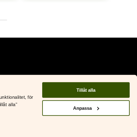
Facebook
Instagram
Tillåt alla
ktionalitet, för
ustantamo S&S
låt alla"
&S Läromedel
Anpassa