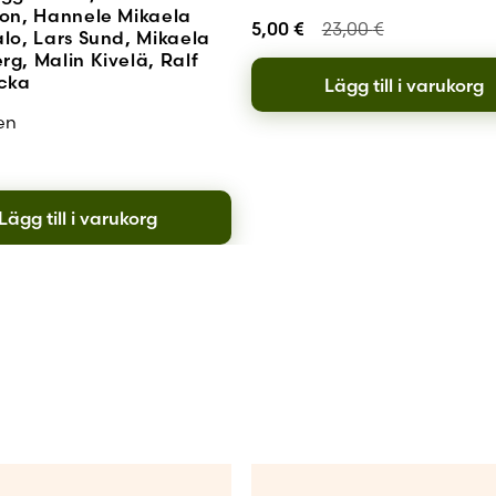
son, Hannele Mikaela
5,00
€
23,00
€
alo, Lars Sund, Mikaela
g, Malin Kivelä, Ralf
cka
Lägg till i varukorg
en
Lägg till i varukorg