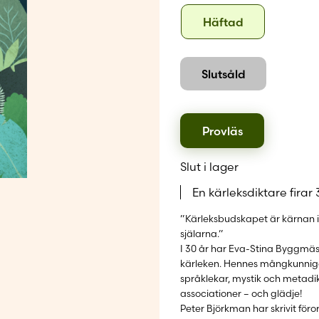
Skapa nytt
Format
Häftad
Häftad
Slutsåld
Provläs
Slut i lager
En kärleksdiktare firar 
”Kärleksbudskapet är kärnan i 
själarna.”
I 30 år har Eva-Stina Byggmäst
kärleken. Hennes mångkunniga f
språklekar, mystik och metadikt
associationer – och glädje!
Peter Björkman har skrivit föro