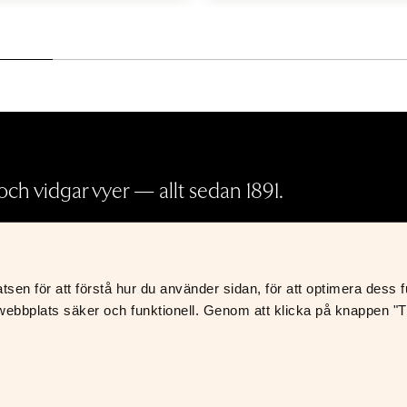
ch vidgar vyer — allt sedan 1891.
Pressrum
en för att förstå hur du använder sidan, för att optimera dess fun
Köp- och leveransvillkor
K
ebbplats säker och funktionell. Genom att klicka på knappen "Til
Integritetspolicy
S
Foreign Rights
Returer och återbetalningar