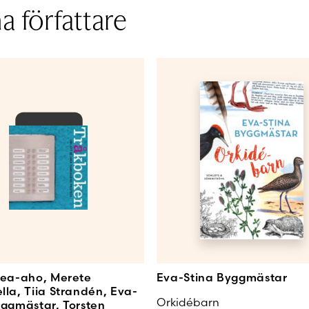
286
 författare
Eva-Stina Byggmästar
kea-aho, Merete
Eva-Stina Byggmästar
lla, Tiia Strandén, Eva-
Orkidébarn
yggmästar, Torsten